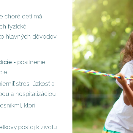
e choré deti má
ch fyzické,
ľko hlavných dôvodov,
dície
-
posilnenie
cie
rniť stres, úzkosť a
bou a hospitalizáciou
esníkmi, ktorí
elkový postoj k životu