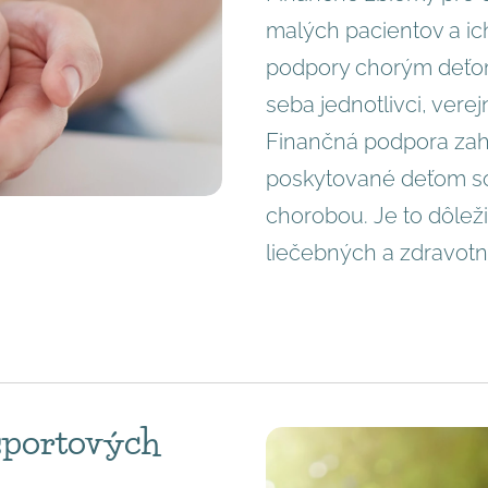
malých pacientov a ich
podpory chorým deťom
seba jednotlivci, verej
Finančná podpora zahŕ
poskytované deťom so
chorobou. Je to dôlež
liečebných a zdravotn
športových