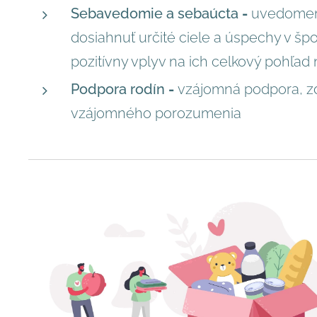
Sebavedomie a sebaúcta
-
uvedomen
dosiahnuť určité ciele a úspechy v šp
pozitívny vplyv na ich celkový pohľad
Podpora rodín
-
vzájomná podpora, zd
vzájomného porozumenia