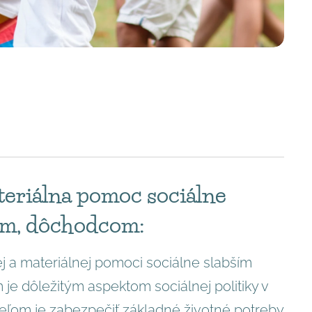
teriálna pomoc sociálne
ám, dôchodcom:
j a materiálnej pomoci sociálne slabším
e dôležitým aspektom sociálnej politiky v
eľom je zabezpečiť základné životné potreby