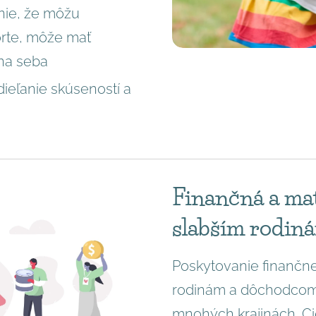
ie, že môžu
orte, môže mať
 na seba
ieľanie skúseností a
Finančná a ma
slabším rodin
Poskytovanie finančne
rodinám a dôchodcom j
mnohých krajinách. Ci