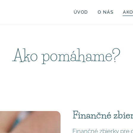
ÚVOD
O NÁS
AK
Ako pomáhame?
Finančné zbie
Finančné zbierky pre c