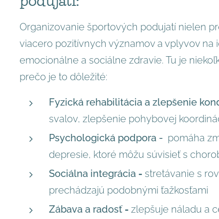
podujatí:
Organizovanie športových podujatí nielen pr
viacero pozitívnych významov a vplyvov na i
emocionálne a sociálne zdravie. Tu je nieko
prečo je to dôležité:
Fyzická rehabilitácia a zlepšenie kon
svalov, zlepšenie pohybovej koordiná
Psychologická podpora -
pomáha zmie
depresie, ktoré môžu súvisieť s choro
Sociálna integrácia
-
stretávanie s rov
prechádzajú podobnými ťažkosťami
Zábava a radosť
-
zlepšuje náladu a c