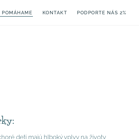
O POMÁHAME
KONTAKT
PODPORTE NÁS 2%
rky:
horé deti majú hlboký vplyv na životy