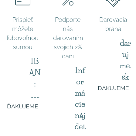
Prispieť
Podporte
Darovacia
môžete
nás
brána
ľubovoľnou
darovaním
dar
sumou
svojich 2%
uj
daní
IB
me.
Inf
AN
sk
or
:
ĎAKUJEME
má
......
cie
ĎAKUJEME
náj
det